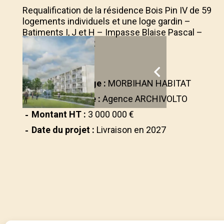
Requalification de la résidence Bois Pin IV de 59
logements individuels et une loge gardin –
Batiments I, J et H – Impasse Blaise Pascal –
56 270 PLOEMEUR
BBC RENOVATION
Maître d'ouvrage :
MORBIHAN HABITAT
Maître d'oeuvre :
Agence ARCHIVOLTO
Montant HT :
3 000 000 €
Date du projet :
Livraison en 2027